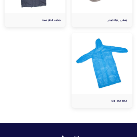
رشاش رغوة تايواني
جاكيت بالطو ثلاجة
بالطو مطر ازرق