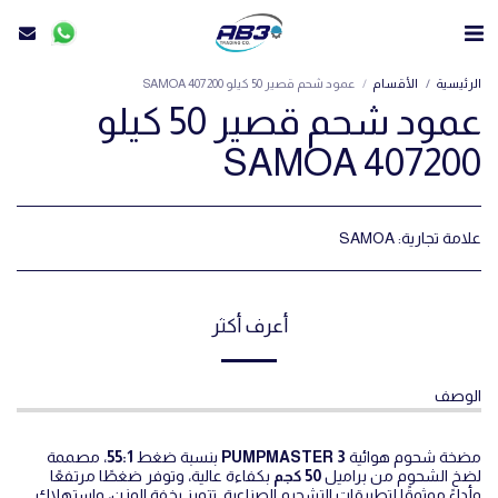
الرئيسية
الأقسام
عمود شحم قصير 50 كيلو SAMOA 407200
عمود شحم قصير 50 كيلو
SAMOA 407200
علامة تجارية:
SAMOA
أعرف أكثر
الوصف
مضخة شحوم هوائية
PUMPMASTER 3
بنسبة ضغط
55:1
، مصممة
لضخ الشحوم من براميل
50 كجم
بكفاءة عالية، وتوفر ضغطًا مرتفعًا
وأداءً موثوقًا لتطبيقات التشحيم الصناعية. تتميز بخفة الوزن، واستهلاك