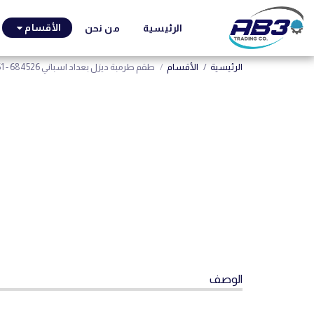
الأقسام
الرئيسية
من نحن
الرئيسية
الأقسام
طقم طرمبة ديزل بعداد اسباني SAMOA 684951 - 684526
الوصف