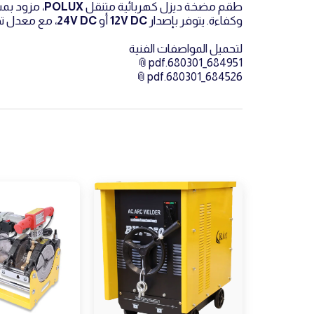
طقم مضخة ديزل كهربائية متنقل
POLUX
، مزود ب
وكفاءة. يتوفر بإصدار
12V DC
أو
24V DC
، مع معدل ت
لتحميل المواصفات الفنية
684951_680301.pdf
684526_680301.pdf