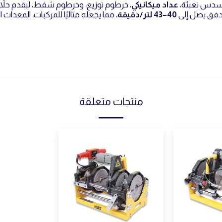
مسدس تعبئة،
عداد ميكانيكي
، خرطوم توزيع، وخرطوم شفط، ليقدم حلاً 
دفق يصل إلى
40–43 لتر/دقيقة
، مما يجعله مثاليًا للمركبات، المعدات ال
منتجات متعلقة