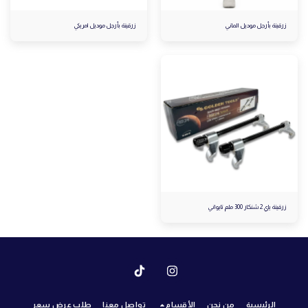
زرقينة بأرجل موديل الماني
زرقينة بأرجل موديل امريكي
زرقينة ياي 2 شنكار 300 ملم تايواني
الرئيسية
من نحن
الأقسام
تواصل معنا
طلب عرض سعر